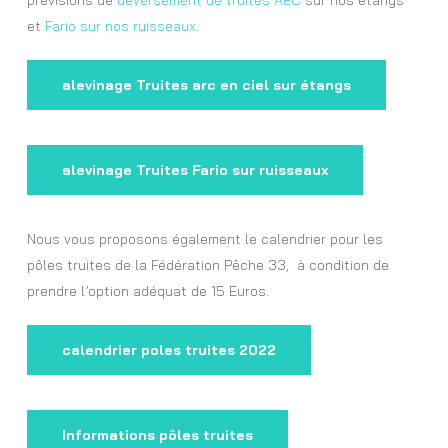
prévisions de
déversement de truites AEC
sur nos étangs
et
Fario sur nos ruisseaux
.
alevinage Truites arc en ciel sur étangs
alevinage Truites Fario sur ruisseaux
Nous vous proposons également le calendrier pour les
pôles truites de la Fédération Pêche 33, à condition de
prendre l’option adéquat de 15 Euros.
calendrier poles truites 2022
Informations pôles truites