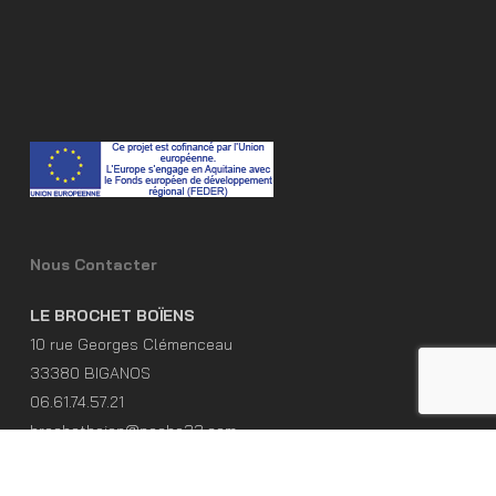
Nous Contacter
LE BROCHET BOÏENS
10 rue Georges Clémenceau
33380 BIGANOS
06.61.74.57.21
brochetboien@peche33.com