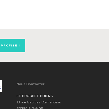
 PROFITE !
Nous Contacter
LE BROCHET BOÏENS
10 rue Georges Clémenceau
33380 BIGANOS