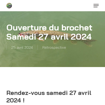
Menu
Skip
to
Close
main
Menu
content
Ouverture du brochet
Samedi 27 avril 2024
25 avril 2024
Rétrospective
Rendez-vous samedi 27 avril
2024 !