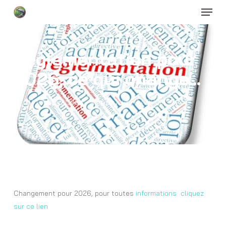
Menu
Skip
to
Close
main
Menu
content
Réglementation pour
2026, ce qui change…
20 février 2026
Actualité AAPPMA
Changement pour 2026, pour toutes
informations cliquez
sur ce lien